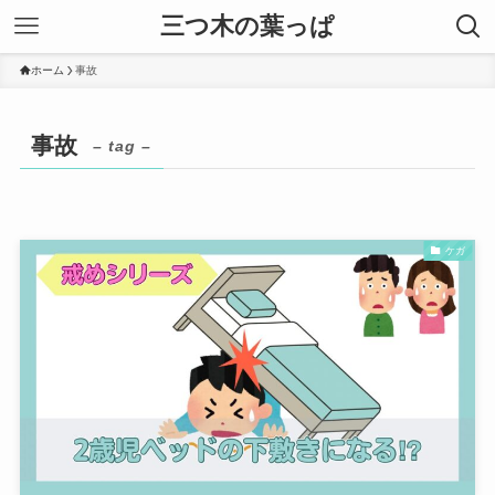
三つ木の葉っぱ
ホーム
事故
事故
– tag –
ケガ